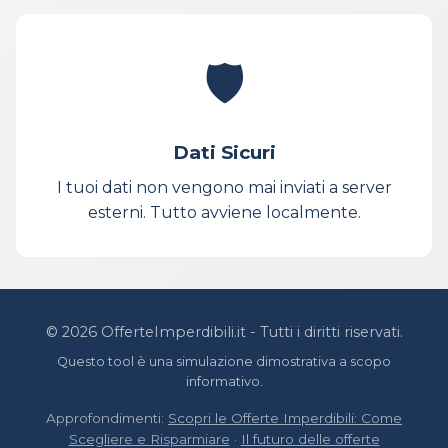
🛡️
Dati Sicuri
I tuoi dati non vengono mai inviati a server
esterni. Tutto avviene localmente.
© 2026 OfferteImperdibili.it - Tutti i diritti riservati.
Questo tool è una simulazione dimostrativa a scopo
informativo.
Approfondimenti:
Scopri le Offerte Imperdibili: Come
Scegliere e Risparmiare
·
Il futuro delle offerte